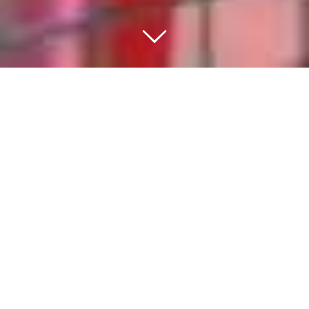
BEWEGEN IS DE BASIS
VAN EEN GEZONDE
GEZONDE
LEEFSTIJL
Sport en bewegen moet voor iedere inwoner
van het dorp toegankelijk zijn. Het