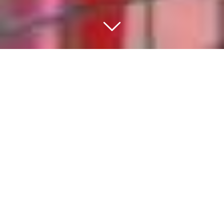
BEWEGEN IS DE BASIS
VAN EEN GEZONDE
GEZONDE
LEEFSTIJL
Sport en bewegen moet voor iedere inwoner
van het dorp toegankelijk zijn. Het