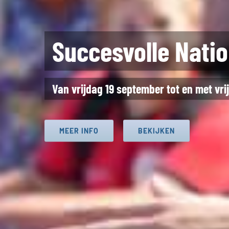
Financiële steun 2
Vraag subsidie aan voor ondersteuning va
LEES HIER MEER!