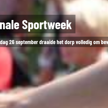
025
n jouw club of project!