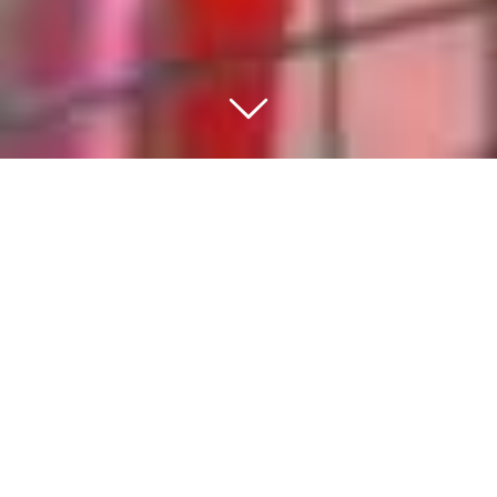
BEWEGEN IS DE BASIS
VAN EEN GEZONDE
GEZONDE
LEEFSTIJL
Sport en bewegen moet voor iedere inwoner