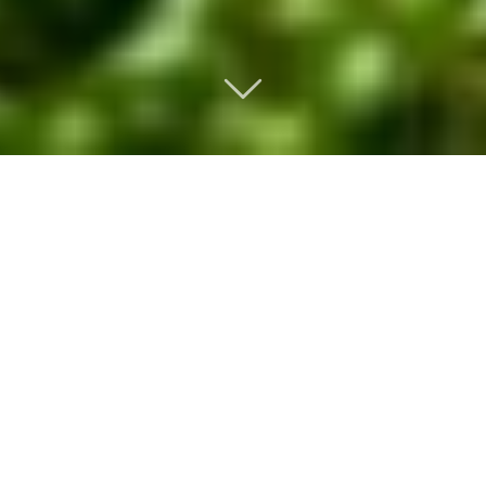
BEWEGEN IS DE BASIS
VAN EEN GEZONDE
GEZONDE
LEEFSTIJL
Sport en bewegen moet voor iedere inwoner