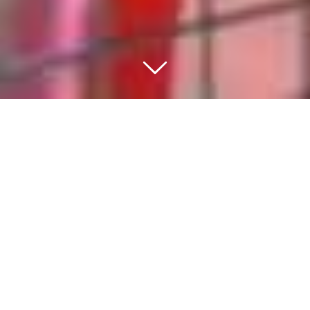
BEWEGEN IS DE BASIS
VAN EEN GEZONDE
GEZONDE
LEEFSTIJL
Sport en bewegen moet voor iedere inwoner