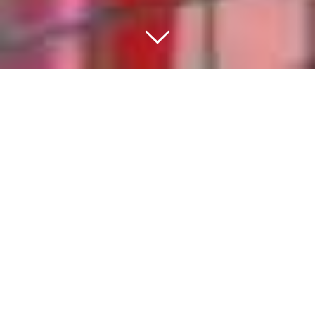
BEWEGEN IS DE BASIS
VAN EEN GEZONDE
GEZONDE
LEEFSTIJL
Sport en bewegen moet voor iedere inwoner
van het dorp toegankelijk zijn. Het