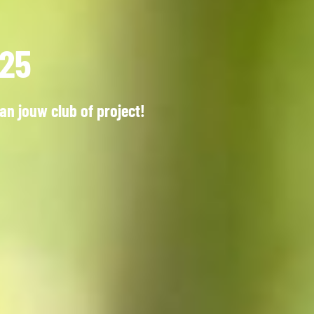
025
n jouw club of project!