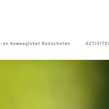
- en beweegloket Bunschoten
ACTIVITE