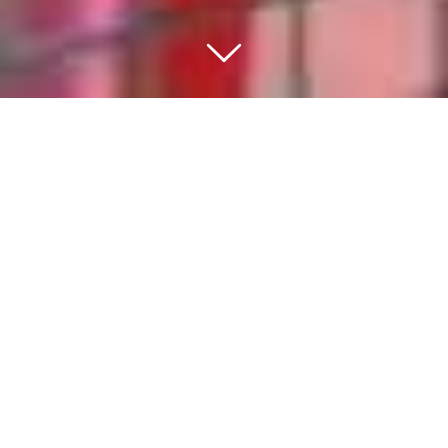
BEWEGEN IS DE BASIS
VAN EEN GEZONDE
GEZONDE
LEEFSTIJL
Sport en bewegen moet voor iedere inwoner
van het dorp toegankelijk zijn. Het