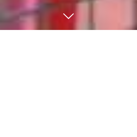
BEWEGEN IS DE BASIS
VAN EEN GEZONDE
GEZONDE
LEEFSTIJL
Sport en bewegen moet voor iedere inwoner
van het dorp toegankelijk zijn. Het